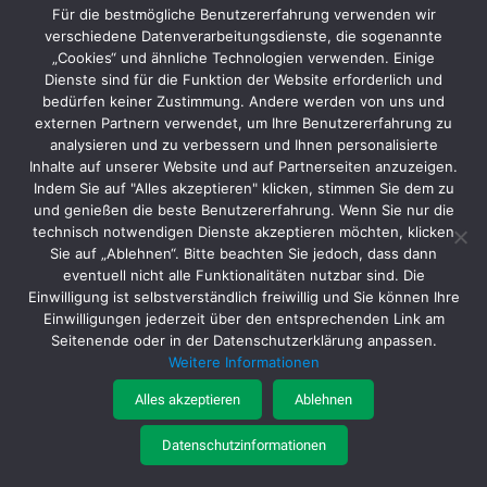
Für die bestmögliche Benutzererfahrung verwenden wir
verschiedene Datenverarbeitungsdienste, die sogenannte
„Cookies“ und ähnliche Technologien verwenden. Einige
Dienste sind für die Funktion der Website erforderlich und
bedürfen keiner Zustimmung. Andere werden von uns und
externen Partnern verwendet, um Ihre Benutzererfahrung zu
analysieren und zu verbessern und Ihnen personalisierte
Inhalte auf unserer Website und auf Partnerseiten anzuzeigen.
Indem Sie auf "Alles akzeptieren" klicken, stimmen Sie dem zu
Batteriegesetz
|
Datenschutz
|
AGB
|
Impressum
und genießen die beste Benutzererfahrung. Wenn Sie nur die
technisch notwendigen Dienste akzeptieren möchten, klicken
Sie auf „Ablehnen“. Bitte beachten Sie jedoch, dass dann
eventuell nicht alle Funktionalitäten nutzbar sind. Die
Einwilligung ist selbstverständlich freiwillig und Sie können Ihre
Einwilligungen jederzeit über den entsprechenden Link am
Seitenende oder in der Datenschutzerklärung anpassen.
© MTA Schleif- und Befestigungstechnik Vertriebs GmbH
Weitere Informationen
Startseite
Produkte
Service
Katalogportal
Über uns
Kontakt
Jobs
Interner Bereich
Alles akzeptieren
Ablehnen
Datenschutzinformationen