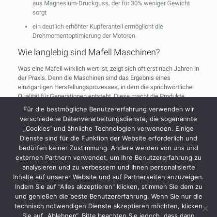
aus Magnesium-Druckguss, der für 30% weniger Gewicht
sorgt
ein deutlich erhöhter Kupferanteil ermöglicht die
Drehmomentoptimierung der Motoren.
Wie langlebig sind Mafell Maschinen?
Was eine Mafell wirklich wert ist, zeigt sich oft erst nach Jahren in
der Praxis. Denn die Maschinen sind das Ergebnis eines
einzigartigen Herstellungsprozesses, in dem die sprichwörtliche
Qualität für Generationen entsteht. Diese macht die Produkte
unverwechselbar:
Für die bestmögliche Benutzererfahrung verwenden wir
verschiedene Datenverarbeitungsdienste, die sogenannte
Starke Motoren
„Cookies“ und ähnliche Technologien verwenden. Einige
extrem robuste Konstruktion
Dienste sind für die Funktion der Website erforderlich und
bedürfen keiner Zustimmung. Andere werden von uns und
höchste Präzision
externen Partnern verwendet, um Ihre Benutzererfahrung zu
außergewöhnliche Langlebigkeit
analysieren und zu verbessern und Ihnen personalisierte
Inhalte auf unserer Website und auf Partnerseiten anzuzeigen.
MAFELL – Maschinen für Generationen
Indem Sie auf "Alles akzeptieren" klicken, stimmen Sie dem zu
und genießen die beste Benutzererfahrung. Wenn Sie nur die
Zimmerer – Tischler – Schreiner
technisch notwendigen Dienste akzeptieren möchten, klicken
Sie auf „Ablehnen“. Bitte beachten Sie jedoch, dass dann