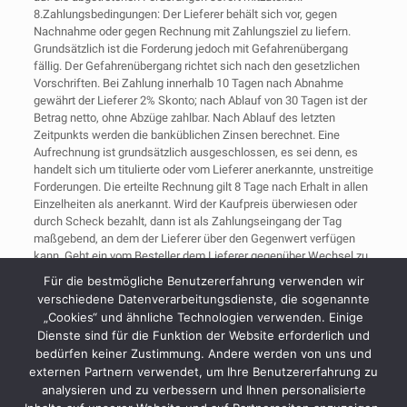
8.Zahlungsbedingungen: Der Lieferer behält sich vor, gegen
Nachnahme oder gegen Rechnung mit Zahlungsziel zu liefern.
Grundsätzlich ist die Forderung jedoch mit Gefahrenübergang
fällig. Der Gefahrenübergang richtet sich nach den gesetzlichen
Vorschriften. Bei Zahlung innerhalb 10 Tagen nach Abnahme
gewährt der Lieferer 2% Skonto; nach Ablauf von 30 Tagen ist der
Betrag netto, ohne Abzüge zahlbar. Nach Ablauf des letzten
Zeitpunkts werden die banküblichen Zinsen berechnet. Eine
Aufrechnung ist grundsätzlich ausgeschlossen, es sei denn, es
handelt sich um titulierte oder vom Lieferer anerkannte, unstreitige
Forderungen. Die erteilte Rechnung gilt 8 Tage nach Erhalt in allen
Einzelheiten als anerkannt. Wird der Kaufpreis überwiesen oder
durch Scheck bezahlt, dann ist als Zahlungseingang der Tag
maßgebend, an dem der Lieferer über den Gegenwert verfügen
kann. Geht ein vom Besteller dem Lieferer gegenüber Wechsel zu
Protest, so werden die gesamten Forderungen gegen den
Für die bestmögliche Benutzererfahrung verwenden wir
betreffenden Hersteller fällig, auch wenn hierüber zunächst eine
verschiedene Datenverarbeitungsdienste, die sogenannte
anderweitige Vereinbarung getroffen wurde.
„Cookies“ und ähnliche Technologien verwenden. Einige
9.Erfüllungsort und Gerichtsstand: Als Erfüllungsort (Dasing)
Dienste sind für die Funktion der Website erforderlich und
vereinbart. Als Gerichtsstand gilt der Platz, an dem sich die für den
bedürfen keiner Zustimmung. Andere werden von uns und
Lieferer zuständigen Gerichte befinden (auch bei Scheck- und
externen Partnern verwendet, um Ihre Benutzererfahrung zu
Wechselansprüchen).
analysieren und zu verbessern und Ihnen personalisierte
10.Schlussbestimmungen: Sollten Teile dieser Bedingungen oder