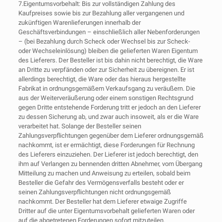
7.Eigentumsvorbehalt: Bis zur vollständigen Zahlung des
Kaufpreises sowie bis zur Bezahlung aller vergangenen und
zukünftigen Warenlieferungen innerhalb der
Geschäftsverbindungen – einschließlich aller Nebenforderungen
– (bei Bezahlung durch Scheck oder Wechsel bis zur Scheck-
oder Wechseleinlösung) bleiben die gelieferten Waren Eigentum
des Lieferers. Der Besteller ist bis dahin nicht berechtigt, die Ware
an Dritte zu verpfänden oder zur Sicherheit zu übereignen. Er ist
allerdings berechtigt, die Ware oder das hieraus hergestellte
Fabrikat in ordnungsgemäßem Verkaufsgang zu veräußern. Die
aus der Weiterveräußerung oder einem sonstigen Rechtsgrund
gegen Dritte entstehende Forderung tritt er jedoch an den Lieferer
zu dessen Sicherung ab, und zwar auch insoweit, als er die Ware
verarbeitet hat. Solange der Besteller seinen
Zahlungsverpflichtungen gegenüber dem Lieferer ordnungsgemäß
nachkommt, ist er ermächtigt, diese Forderungen für Rechnung
des Lieferers einzuziehen. Der Lieferer ist jedoch berechtigt, den
ihm auf Verlangen zu bennenden dritten Abnehmer, vom Übergang
Mitteilung zu machen und Anweisung zu erteilen, sobald beim
Besteller die Gefahr des Vermögensverfalls besteht oder er
seinen Zahlungsverpflichtungen nicht ordnungsgemäß
nachkommt. Der Besteller hat dem Lieferer etwaige Zugriffe
Dritter auf die unter Eigentumsvorbehalt gelieferten Waren oder
auf die abgetretenen Forderungen sofort mitzuteilen.