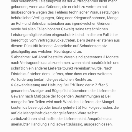
oder vereinbarte Leistungszeit ist der Auftragnehmer nicht mehr
gebunden, wenn aus Gründen, die er nicht zu vertreten hat
(insbesondere wegen des Fehlens technischer Voraussetzungen,
behördlicher Verfügungen, Krieg oder Kriegsmaßnahmen, Mangel
an Roh- und Betriebsmaterialien aus irgendwelchen Gründen
sowie bei allen Fällen höherer Gewalt) seine tatsächlichen
Leistungsmöglichkeiten eingeschränkt sind. In diesem Fall ist er
berechtigt, vom Vertrag zurückzutreten. Dem Besteller stehen aus
diesem Rücktritt keinerlei Ansprüche auf Schadensersatz,
gleichgültig aus welchem Rechtsgrund, zu.
5.Abnahme: Auf Abruf bestellte Waren sind spätestens 3 Monate
nach Vertragsschluss abzunehmen, wenn nicht ausdrücklich und
schriftlich ein anderer Lieferzeitpunkt vereinbart wurde. Nach
Fristablauf stehen dem Lieferer, ohne dass es einer weiteren
Aufforderung bedarf, die gesetzlichen Rechte zu.
6.Gewährleistung und Haftung: Bei Erfüllung der in Ziffer 5
genannten Anzeige- und Rügepflicht übernimmt der Lieferer die
Gewähr nach Maßgabe der folgenden Bestimmungen a) Bei
mangelhaften Teilen wird nach Wahl des Lieferers der Mangel
kostenlos beseitigt oder Ersatz geliefert b) Für Folgeschäden, die
auf die Mangelhaftigkeit der gelieferten Ware selbst
zurückzuführen sind, haftet der Lieferer nicht. Ansprüche aus
unerlaubter Handlung sind, soweit zulässig, ausgeschlossen.