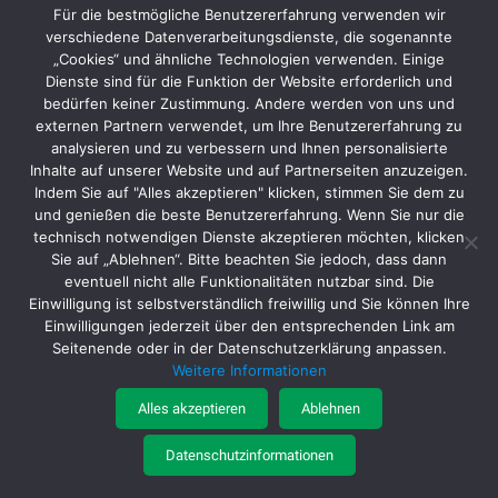
Für die bestmögliche Benutzererfahrung verwenden wir
verschiedene Datenverarbeitungsdienste, die sogenannte
„Cookies“ und ähnliche Technologien verwenden. Einige
Dienste sind für die Funktion der Website erforderlich und
bedürfen keiner Zustimmung. Andere werden von uns und
externen Partnern verwendet, um Ihre Benutzererfahrung zu
analysieren und zu verbessern und Ihnen personalisierte
Inhalte auf unserer Website und auf Partnerseiten anzuzeigen.
Indem Sie auf "Alles akzeptieren" klicken, stimmen Sie dem zu
Batteriegesetz
|
Datenschutz
|
AGB
|
Impressum
und genießen die beste Benutzererfahrung. Wenn Sie nur die
technisch notwendigen Dienste akzeptieren möchten, klicken
Sie auf „Ablehnen“. Bitte beachten Sie jedoch, dass dann
eventuell nicht alle Funktionalitäten nutzbar sind. Die
Einwilligung ist selbstverständlich freiwillig und Sie können Ihre
Einwilligungen jederzeit über den entsprechenden Link am
Seitenende oder in der Datenschutzerklärung anpassen.
© MTA Schleif- und Befestigungstechnik Vertriebs GmbH
Weitere Informationen
Startseite
Produkte
Service
Katalogportal
Über uns
Kontakt
Jobs
Interner Bereich
Alles akzeptieren
Ablehnen
Datenschutzinformationen