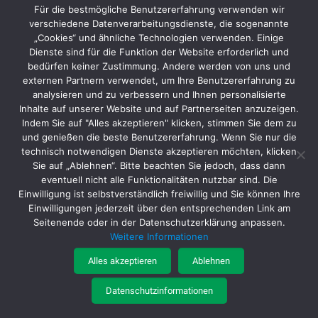
Für die bestmögliche Benutzererfahrung verwenden wir
verschiedene Datenverarbeitungsdienste, die sogenannte
„Cookies“ und ähnliche Technologien verwenden. Einige
Dienste sind für die Funktion der Website erforderlich und
bedürfen keiner Zustimmung. Andere werden von uns und
externen Partnern verwendet, um Ihre Benutzererfahrung zu
analysieren und zu verbessern und Ihnen personalisierte
Inhalte auf unserer Website und auf Partnerseiten anzuzeigen.
Indem Sie auf "Alles akzeptieren" klicken, stimmen Sie dem zu
und genießen die beste Benutzererfahrung. Wenn Sie nur die
technisch notwendigen Dienste akzeptieren möchten, klicken
Sie auf „Ablehnen“. Bitte beachten Sie jedoch, dass dann
Batteriegesetz
|
Datenschutz
|
AGB
|
Impressum
eventuell nicht alle Funktionalitäten nutzbar sind. Die
Einwilligung ist selbstverständlich freiwillig und Sie können Ihre
Einwilligungen jederzeit über den entsprechenden Link am
Seitenende oder in der Datenschutzerklärung anpassen.
Weitere Informationen
© MTA Schleif- und Befestigungstechnik Vertriebs GmbH
Alles akzeptieren
Ablehnen
Startseite
Produkte
Service
Katalogportal
Über uns
Datenschutzinformationen
Kontakt
Jobs
Interner Bereich