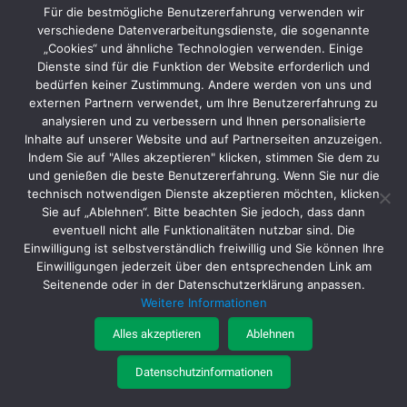
Für die bestmögliche Benutzererfahrung verwenden wir
verschiedene Datenverarbeitungsdienste, die sogenannte
„Cookies“ und ähnliche Technologien verwenden. Einige
Dienste sind für die Funktion der Website erforderlich und
bedürfen keiner Zustimmung. Andere werden von uns und
externen Partnern verwendet, um Ihre Benutzererfahrung zu
analysieren und zu verbessern und Ihnen personalisierte
Inhalte auf unserer Website und auf Partnerseiten anzuzeigen.
Indem Sie auf "Alles akzeptieren" klicken, stimmen Sie dem zu
und genießen die beste Benutzererfahrung. Wenn Sie nur die
technisch notwendigen Dienste akzeptieren möchten, klicken
Sie auf „Ablehnen“. Bitte beachten Sie jedoch, dass dann
Batteriegesetz
|
Datenschutz
|
AGB
|
Impressum
eventuell nicht alle Funktionalitäten nutzbar sind. Die
Einwilligung ist selbstverständlich freiwillig und Sie können Ihre
Einwilligungen jederzeit über den entsprechenden Link am
Seitenende oder in der Datenschutzerklärung anpassen.
Weitere Informationen
© MTA Schleif- und Befestigungstechnik Vertriebs GmbH
Alles akzeptieren
Ablehnen
Startseite
Produkte
Service
Katalogportal
Über uns
Datenschutzinformationen
Kontakt
Jobs
Interner Bereich