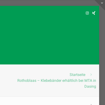
Startseite
Rothoblaas – Klebebänder erhältlich bei MTA in
Dasing