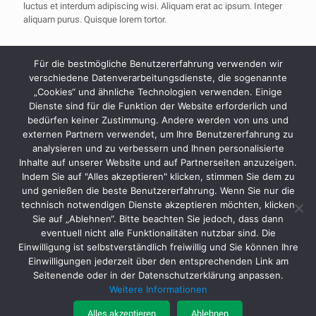
luctus et interdum adipiscing wisi. Aliquam erat ac ipsum. Integer
aliquam purus. Quisque lorem tortor.
Client:
Für die bestmögliche Benutzererfahrung verwenden wir
Muffin Group
verschiedene Datenverarbeitungsdienste, die sogenannte
„Cookies“ und ähnliche Technologien verwenden. Einige
Date:
Dienste sind für die Funktion der Website erforderlich und
May 13, 2014
bedürfen keiner Zustimmung. Andere werden von uns und
externen Partnern verwendet, um Ihre Benutzererfahrung zu
Website:
analysieren und zu verbessern und Ihnen personalisierte
View website
Inhalte auf unserer Website und auf Partnerseiten anzuzeigen.
Indem Sie auf "Alles akzeptieren" klicken, stimmen Sie dem zu
und genießen die beste Benutzererfahrung. Wenn Sie nur die
technisch notwendigen Dienste akzeptieren möchten, klicken
Sie auf „Ablehnen“. Bitte beachten Sie jedoch, dass dann
Batteriegesetz
|
Datenschutz
|
AGB
|
Impressum
eventuell nicht alle Funktionalitäten nutzbar sind. Die
Einwilligung ist selbstverständlich freiwillig und Sie können Ihre
Einwilligungen jederzeit über den entsprechenden Link am
Seitenende oder in der Datenschutzerklärung anpassen.
Weitere Informationen
Alles akzeptieren
Ablehnen
© MTA Schleif- und Befestigungstechnik Vertriebs GmbH