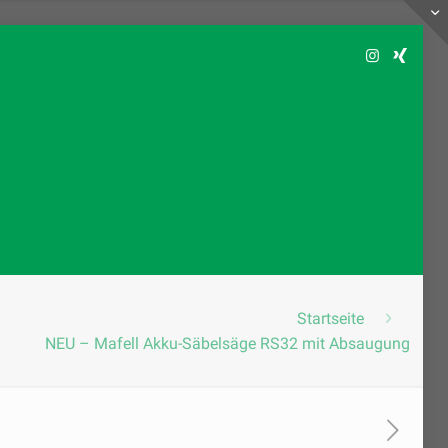
Startseite
NEU – Mafell Akku-Säbelsäge RS32 mit Absaugung